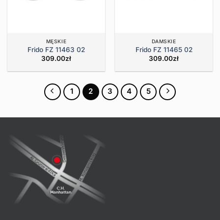
MĘSKIE
DAMSKIE
Frido FZ 11463 02
Frido FZ 11465 02
309.00
zł
309.00
zł
1
2
3
4
5