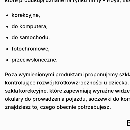
które produkują uznane na rynku firmy – Hoya, Es
korekcyjne,
do komputera,
do samochodu,
fotochromowe,
przeciwsłoneczne.
Poza wymienionymi produktami proponujemy szkła o
kontrolujące rozwój krótkowzroczności u dziecka.
szkła korekcyjne, które zapewniają wyraźne widz
okulary do prowadzenia pojazdu, soczewki do ko
znajdziesz to, czego obecnie potrzebujesz.