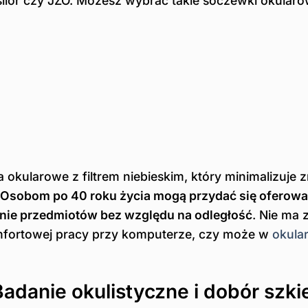
silor czy JZO. Możesz wybrać takie soczewki okular
kularowe z filtrem niebieskim, który minimalizuje
Osobom po 40 roku życia mogą przydać się oferowa
enie przedmiotów bez względu na odległość
. Nie ma 
mfortowej pracy przy komputerze, czy może w
okula
Badanie okulistyczne i dobór szkie