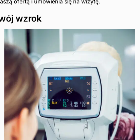
zą ofertą i umówienia się na wizytę.
swój wzrok