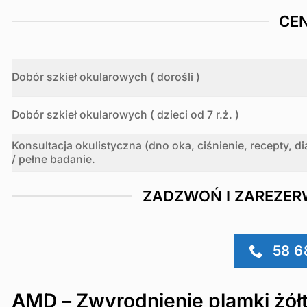
CE
Dobór szkieł okularowych ( dorośli )
Dobór szkieł okularowych ( dzieci od 7 r.ż. )
Konsultacja okulistyczna (dno oka, ciśnienie, recepty, 
/ pełne badanie.
ZADZWOŃ I ZAREZER
58 6
AMD – Zwyrodnienie plamki żółt