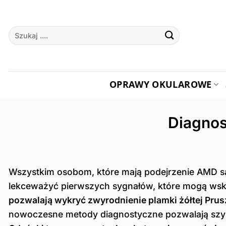
Przewiń
do
Szukaj:
zawartości
OPRAWY OKULAROWE
Diagnos
Wszystkim osobom, które mają podejrzenie AMD sal
lekceważyć pierwszych sygnałów, które mogą wska
pozwalają wykryć zwyrodnienie plamki żółtej Pru
nowoczesne metody diagnostyczne pozwalają szyb