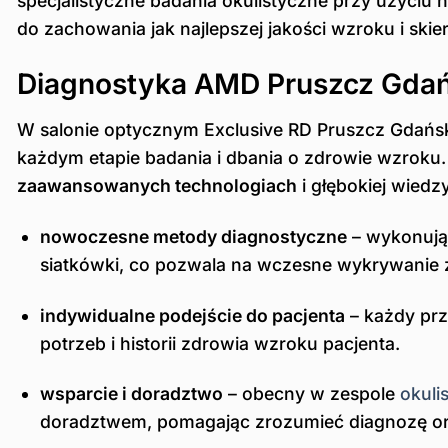
specjalistyczne badania okulistyczne przy użyciu
do zachowania jak najlepszej jakości wzroku i skier
Diagnostyka AMD Pruszcz Gdańsk
W salonie optycznym Exclusive RD Pruszcz Gdański 
każdym etapie badania i dbania o zdrowie wzroku
zaawansowanych technologiach
i głębokiej wiedz
nowoczesne metody diagnostyczne
– wykonując
siatkówki, co pozwala na wczesne wykrywanie
indywidualne podejście do pacjenta
– każdy prz
potrzeb i historii zdrowia wzroku pacjenta.
wsparcie i doradztwo
– obecny w zespole
okuli
doradztwem, pomagając zrozumieć diagnozę oraz