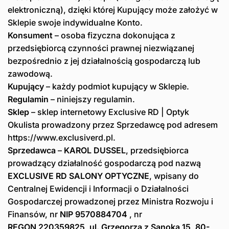
elektroniczną), dzięki której Kupujący może założyć w
Sklepie swoje indywidualne Konto.
Konsument
– osoba fizyczna dokonująca z
przedsiębiorcą czynności prawnej niezwiązanej
bezpośrednio z jej działalnością gospodarczą lub
zawodową.
Kupujący
– każdy podmiot kupujący w Sklepie.
Regulamin
– niniejszy regulamin.
Sklep
– sklep internetowy Exclusive RD | Optyk
Okulista prowadzony przez Sprzedawcę pod adresem
https://www.exclusiverd.pl.
Sprzedawca
–
KAROL DUSSEL
, przedsiębiorca
prowadzący działalność gospodarczą pod nazwą
EXCLUSIVE RD SALONY OPTYCZNE
, wpisany do
Centralnej Ewidencji i Informacji o Działalności
Gospodarczej prowadzonej przez Ministra Rozwoju i
Finansów, nr
NIP 9570884704
, nr
REGON
220359825
,
ul. Grzegorza z Sanoka 15, 80-