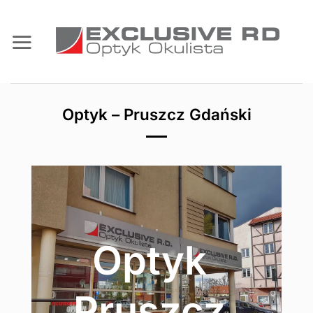
Przewiń
do
zawartości
Optyk – Pruszcz Gdański
Optyk
Pruszcz