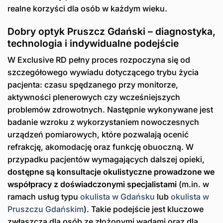
realne korzyści dla osób w każdym wieku.
Dobry optyk Pruszcz Gdański – diagnostyka,
technologia i indywidualne podejście
W Exclusive RD pełny proces rozpoczyna się od
szczegółowego wywiadu dotyczącego trybu życia
pacjenta: czasu spędzanego przy monitorze,
aktywności plenerowych czy wcześniejszych
problemów zdrowotnych. Następnie wykonywane jest
badanie wzroku z wykorzystaniem nowoczesnych
urządzeń pomiarowych, które pozwalają ocenić
refrakcję, akomodację oraz funkcję obuoczną. W
przypadku pacjentów wymagających dalszej opieki,
dostępne są konsultacje okulistyczne prowadzone we
współpracy z doświadczonymi specjalistami
(m.in. w
ramach usług typu
okulista w Gdańsku
lub
okulista w
Pruszczu Gdańskim
). Takie podejście jest kluczowe
zwłaszcza dla osób ze złożonymi wadami oraz dla