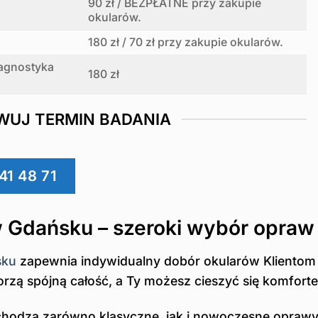
90 zł / BEZPŁATNE przy zakupie
okularów.
180 zł / 70 zł przy zakupie okularów.
iagnostyka
180 zł
WUJ TERMIN BADANIA
41 48 71
w Gdańsku – szeroki wybór opraw
sku
zapewnia indywidualny dobór okularów Kliento
orzą spójną całość, a Ty możesz cieszyć się komfort
odzą zarówno klasyczne, jak i nowoczesne oprawy 