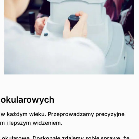
 okularowych
m w każdym wieku. Przeprowadzamy precyzyjne
em i lepszym widzeniem.
okularowe. Doskonale zdajemy sobie sprawę, że