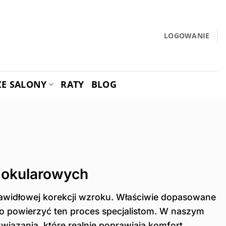
LOGOWANIE
ZE SALONY
RATY
BLOG
 okularowych
prawidłowej korekcji wzroku. Właściwie dopasowane
to powierzyć ten proces specjalistom. W naszym
iązania, które realnie poprawiają komfort