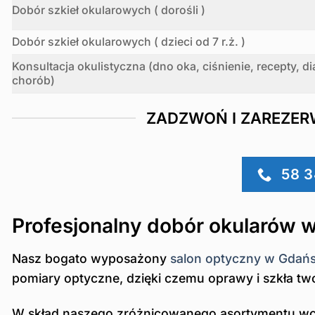
Dobór szkieł okularowych ( dorośli )
Dobór szkieł okularowych ( dzieci od 7 r.ż. )
Konsultacja okulistyczna (dno oka, ciśnienie, recepty, d
chorób)
ZADZWOŃ I ZAREZER
58 3
Profesjonalny dobór okularów 
Nasz bogato wyposażony
salon optyczny w Gdań
pomiary optyczne, dzięki czemu oprawy i szkła tw
W skład naszego zróżnicowanego asortymentu wch