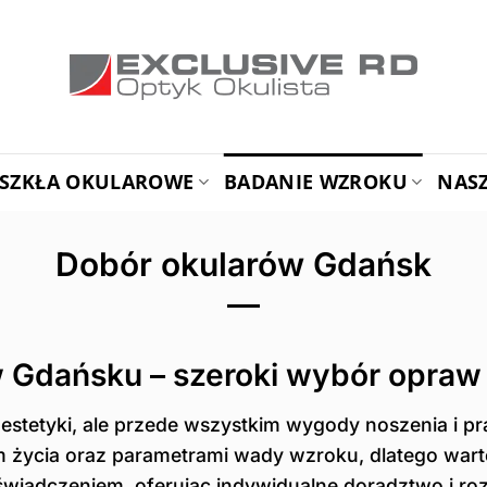
SZKŁA OKULAROWE
BADANIE WZROKU
NAS
Dobór okularów Gdańsk
w Gdańsku – szeroki wybór opraw
a estetyki, ale przede wszystkim wygody noszenia i 
m życia oraz parametrami wady wzroku, dlatego war
iadczeniem, oferując indywidualne doradztwo i rozw