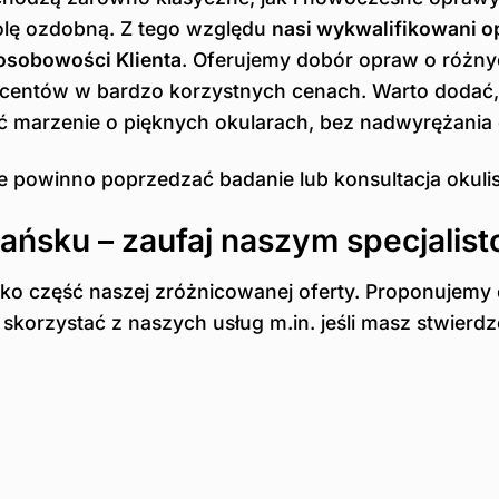
rolę ozdobną. Z tego względu
nasi wykwalifikowani op
 osobowości Klienta
. Oferujemy dobór opraw o różnyc
tów w bardzo korzystnych cenach. Warto dodać, że
nić marzenie o pięknych okularach, bez nadwyrężani
e powinno poprzedzać badanie lub konsultacja okuli
ańsku – zaufaj naszym specjalis
tylko część naszej zróżnicowanej oferty. Proponuje
 skorzystać z naszych usług m.in. jeśli masz stwier