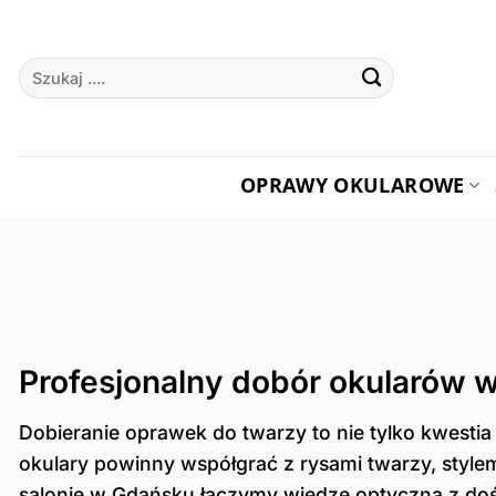
Przewiń
do
Szukaj:
zawartości
OPRAWY OKULAROWE
Profesjonalny dobór okularów 
Dobieranie oprawek do twarzy to nie tylko kwesti
okulary powinny współgrać z rysami twarzy, style
salonie w Gdańsku łączymy wiedzę optyczną z dośw