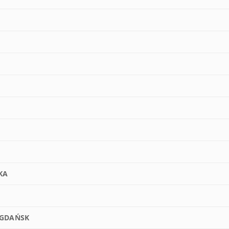
KA
 GDAŃSK