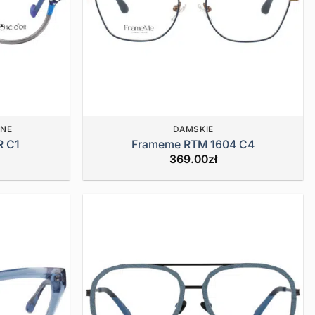
JNE
DAMSKIE
R C1
Frameme RTM 1604 C4
369.00
zł