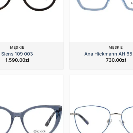
MĘSKIE
MĘSKIE
Siens 109 003
Ana Hickmann AH 65
1,590.00
zł
730.00
zł