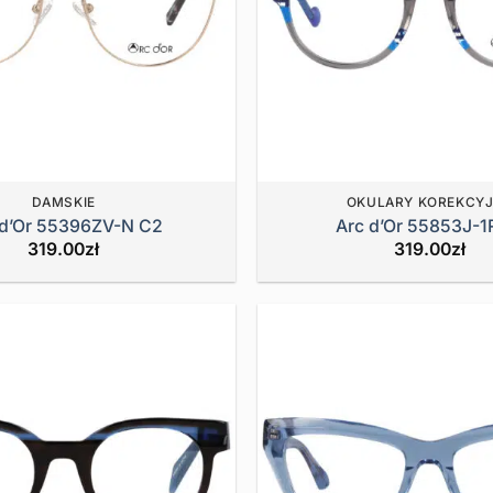
DAMSKIE
OKULARY KOREKCY
 d’Or 55396ZV-N C2
Arc d’Or 55853J-1
319.00
zł
319.00
zł