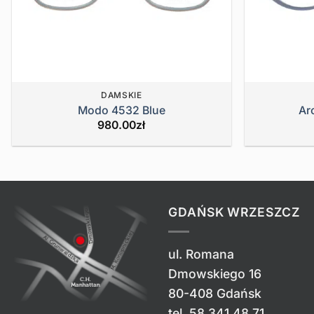
DAMSKIE
Modo 4532 Blue
Ar
980.00
zł
GDAŃSK WRZESZCZ
ul. Romana
Dmowskiego 16
80-408 Gdańsk
tel.
58 341 48 71