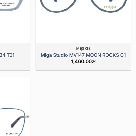
MĘSKIE
34 T01
Miga Studio MV147 MOON ROCKS C1
1,460.00
zł