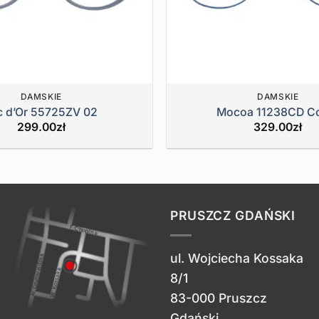
DAMSKIE
DAMSKIE
c d’Or 55725ZV 02
Mocoa 11238CD Co
299.00
zł
329.00
zł
PRUSZCZ GDAŃSKI
ul. Wojciecha Kossaka
8/1
83-000 Pruszcz
Gdański