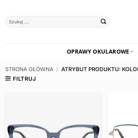
Przewiń
do
Szukaj:
zawartości
OPRAWY OKULAROWE
STRONA GŁÓWNA
/
ATRYBUT PRODUKTU: KOL
FILTRUJ