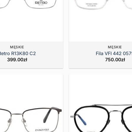
MĘSKIE
MĘSKIE
Retro R13K80 C2
Fila VFI 442 05
399.00
zł
750.00
zł