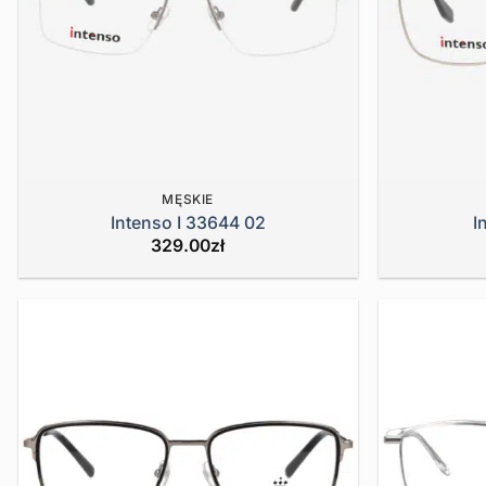
MĘSKIE
Intenso I 33644 02
I
329.00
zł