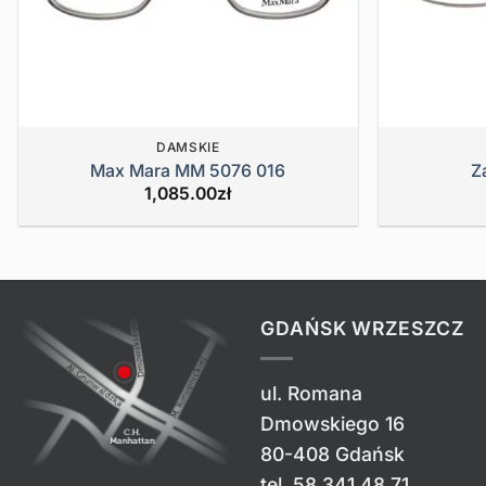
DAMSKIE
Max Mara MM 5076 016
Z
1,085.00
zł
GDAŃSK WRZESZCZ
ul. Romana
Dmowskiego 16
80-408 Gdańsk
tel.
58 341 48 71