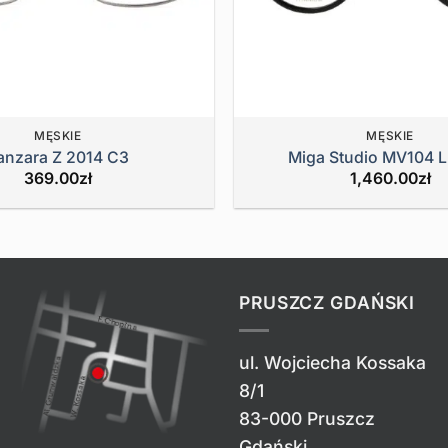
MĘSKIE
MĘSKIE
anzara Z 2014 C3
Miga Studio MV104 L
369.00
zł
1,460.00
zł
PRUSZCZ GDAŃSKI
ul. Wojciecha Kossaka
8/1
83-000 Pruszcz
Gdański