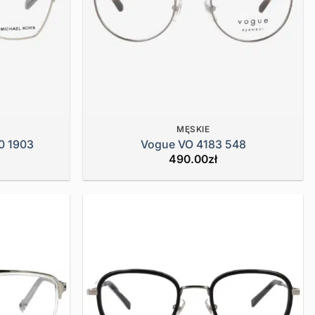
MĘSKIE
0 1903
Vogue VO 4183 548
490.00
zł