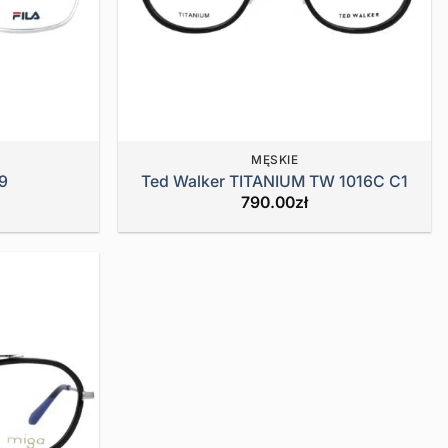
MĘSKIE
79
Ted Walker TITANIUM TW 1016C C1
790.00
zł