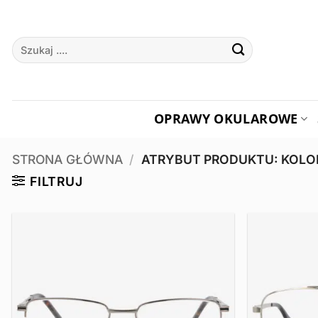
Przewiń
do
Szukaj:
zawartości
OPRAWY OKULAROWE
STRONA GŁÓWNA
/
ATRYBUT PRODUKTU: KOL
FILTRUJ