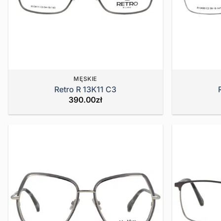
MĘSKIE
Retro R 13K11 C3
390.00
zł