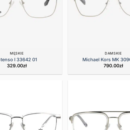
MĘSKIE
DAMSKIE
ntenso I 33642 01
Michael Kors MK 309
329.00
zł
790.00
zł