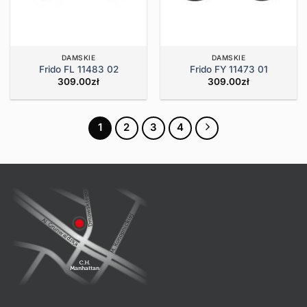
DAMSKIE
DAMSKIE
Frido FL 11483 02
Frido FY 11473 01
309.00
zł
309.00
zł
1
2
3
4