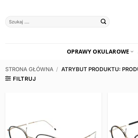
Przewiń
do
Szukaj:
zawartości
OPRAWY OKULAROWE
STRONA GŁÓWNA
/
ATRYBUT PRODUKTU: PRO
FILTRUJ