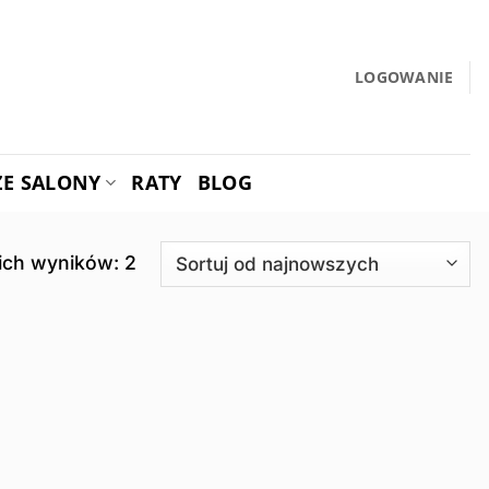
LOGOWANIE
ZE SALONY
RATY
BLOG
Posortowane
ich wyników: 2
według
najnowszych