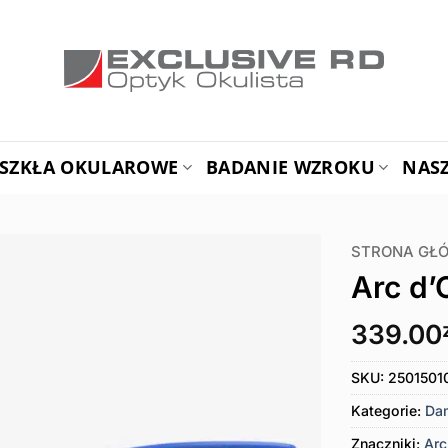
SZKŁA OKULAROWE
BADANIE WZROKU
NAS
STRONA GŁ
Arc d’
339.00
SKU:
2501501
Kategorie:
Da
Znaczniki:
Arc