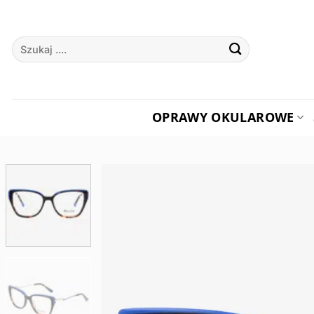
Przewiń
do
Szukaj:
zawartości
OPRAWY OKULAROWE