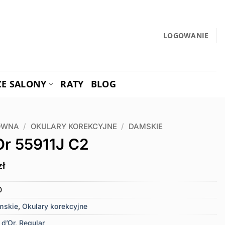
LOGOWANIE
ZE SALONY
RATY
BLOG
ÓWNA
/
OKULARY KOREKCYJNE
/
DAMSKIE
Or 55911J C2
zł
0
mskie
,
Okulary korekcyjne
 d’Or
,
Regular