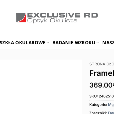
SZKŁA OKULAROWE
BADANIE WZROKU
NAS
STRONA GŁ
Frame
369.00
SKU:
2402510
Kategorie:
Mę
Znaczniki:
Fr