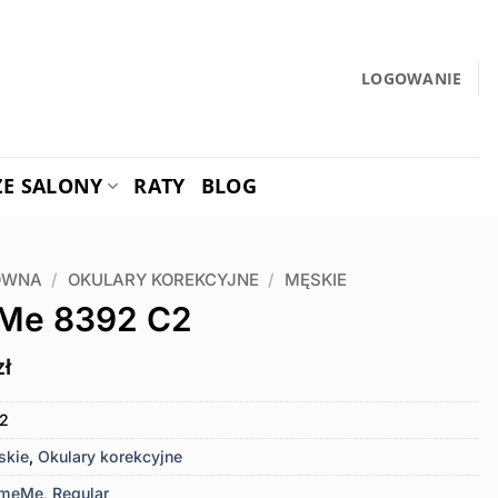
LOGOWANIE
ZE SALONY
RATY
BLOG
ÓWNA
/
OKULARY KOREKCYJNE
/
MĘSKIE
Me 8392 C2
zł
2
skie
,
Okulary korekcyjne
ameMe
,
Regular