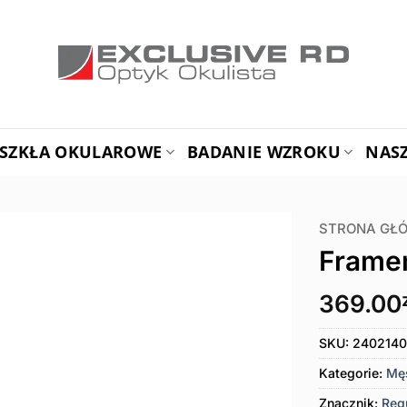
SZKŁA OKULAROWE
BADANIE WZROKU
NAS
STRONA GŁ
Frame
369.00
SKU:
2402140
Kategorie:
Mę
Znacznik:
Reg