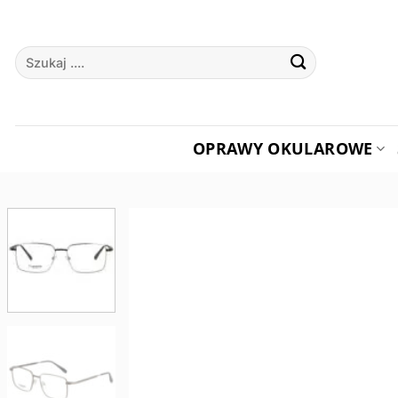
Przewiń
do
Szukaj:
zawartości
OPRAWY OKULAROWE