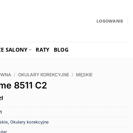
LOGOWANIE
ZE SALONY
RATY
BLOG
ÓWNA
/
OKULARY KOREKCYJNE
/
MĘSKIE
me 8511 C2
zł
1
skie
,
Okulary korekcyjne
ular