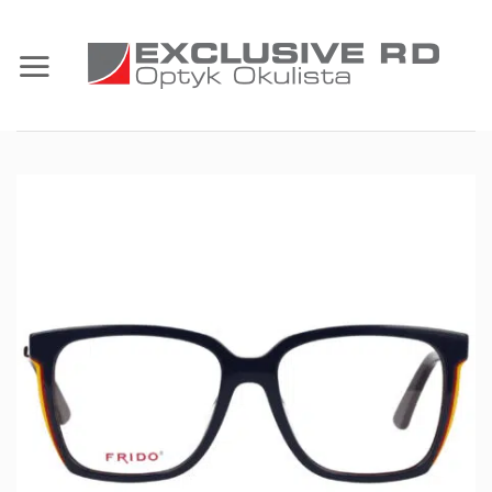
Przewiń
do
zawartości