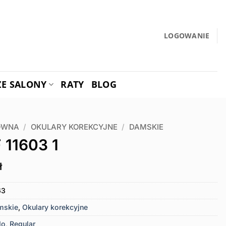
LOGOWANIE
ZE SALONY
RATY
BLOG
ÓWNA
/
OKULARY KOREKCYJNE
/
DAMSKIE
F 11603 1
ł
63
mskie
,
Okulary korekcyjne
do
,
Regular