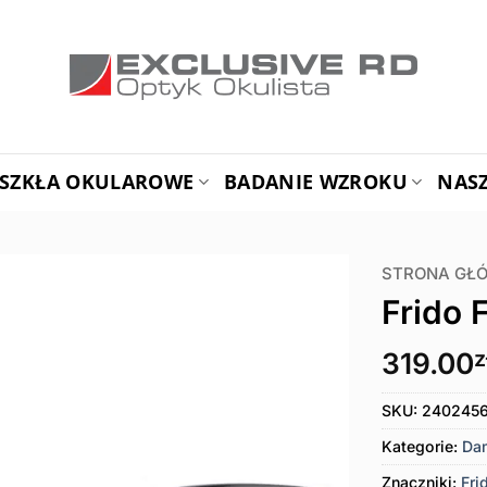
SZKŁA OKULAROWE
BADANIE WZROKU
NAS
STRONA GŁ
Frido 
319.00
z
SKU:
240245
Kategorie:
Da
Znaczniki:
Fri