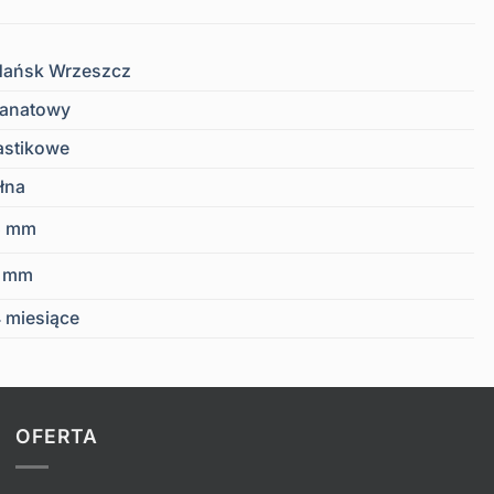
ańsk Wrzeszcz
anatowy
astikowe
łna
3 mm
6 mm
 miesiące
OFERTA