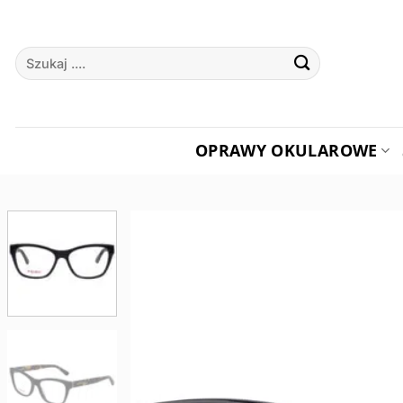
Przewiń
do
Szukaj:
zawartości
OPRAWY OKULAROWE