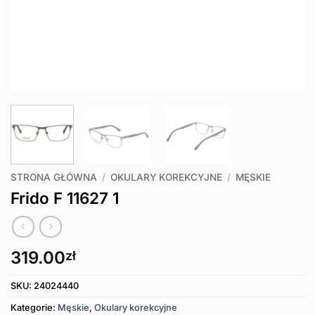
STRONA GŁÓWNA
/
OKULARY KOREKCYJNE
/
MĘSKIE
Frido F 11627 1
319.00
zł
SKU:
24024440
Kategorie:
Męskie
,
Okulary korekcyjne