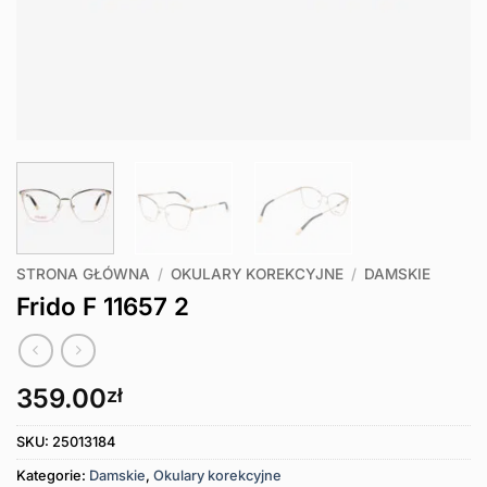
STRONA GŁÓWNA
/
OKULARY KOREKCYJNE
/
DAMSKIE
Frido F 11657 2
359.00
zł
SKU:
25013184
Kategorie:
Damskie
,
Okulary korekcyjne