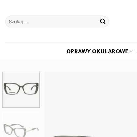
Przewiń
do
Szukaj:
zawartości
OPRAWY OKULAROWE