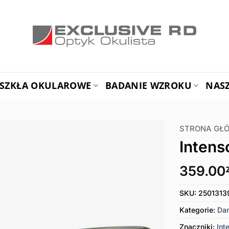
SZKŁA OKULAROWE
BADANIE WZROKU
NAS
STRONA GŁ
Intens
359.00
SKU:
2501313
Kategorie:
Da
Znaczniki:
Int