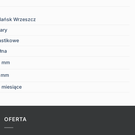
ańsk Wrzeszcz
ary
astikowe
łna
6 mm
6 mm
 miesiące
OFERTA