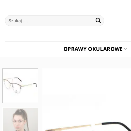
Przewiń
do
Szukaj:
zawartości
OPRAWY OKULAROWE