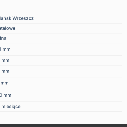
ańsk Wrzeszcz
talowe
łna
1 mm
6 mm
2 mm
9 mm
40 mm
 miesiące