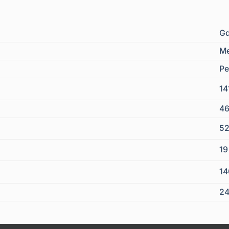
Gd
Me
Pe
14
4
5
1
1
24