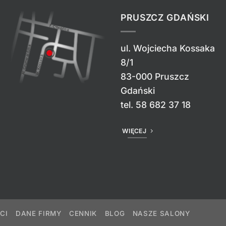
PRUSZCZ GDAŃSKI
ul. Wojciecha Kossaka
8/1
83-000 Pruszcz
Gdański
tel.
58 682 37 18
WIĘCEJ
CI
DANE FIRMY
CENNIK
BLOG
NASZE SALONY