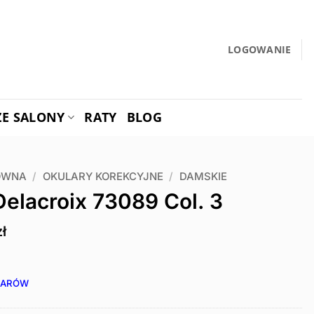
LOGOWANIE
ZE SALONY
RATY
BLOG
ÓWNA
/
OKULARY KOREKCYJNE
/
DAMSKIE
Delacroix 73089 Col. 3
zł
IARÓW