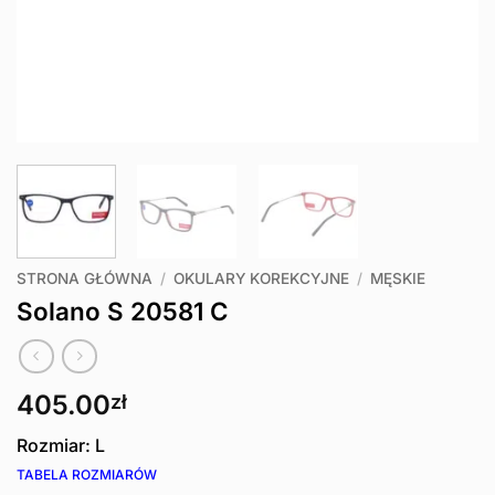
STRONA GŁÓWNA
/
OKULARY KOREKCYJNE
/
MĘSKIE
Solano S 20581 C
405.00
zł
Rozmiar: L
TABELA ROZMIARÓW