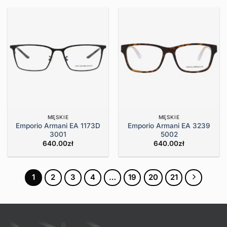
MĘSKIE
MĘSKIE
Emporio Armani EA 1173D
Emporio Armani EA 3239
3001
5002
640.00
zł
640.00
zł
1
2
3
4
…
19
20
21