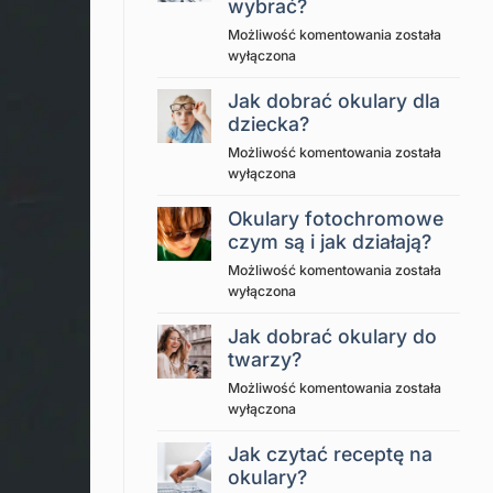
wybrać?
Rodzaje
Możliwość komentowania
została
szkieł
wyłączona
okularowych
jak
Jak dobrać okulary dla
wybrać?
dziecka?
Jak
Możliwość komentowania
została
dobrać
wyłączona
okulary
dla
Okulary fotochromowe
dziecka?
czym są i jak działają?
Okulary
Możliwość komentowania
została
fotochromowe
wyłączona
czym
są
Jak dobrać okulary do
i
twarzy?
jak
Jak
Możliwość komentowania
została
działają?
dobrać
wyłączona
okulary
do
Jak czytać receptę na
twarzy?
okulary?