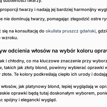
ą subtelności twarzy.
porcji twarzy i nadają jej bardziej harmonijny wyg
e nie dominują twarzy, pomagając złagodzić ostre ry
się na konsultację do
okulista pruszcz gdański
, gdz
e wzroku.
ływ odcienia włosów na wybór koloru opr
ak i chłodny, co ma kluczowe znaczenie przy wyborz
, takich jak złoty blond, powinny wybierać oprawki 
łote. Te kolory podkreślają ciepło ich urody i dodają
 włosów, jak platynowy blond, lepiej wyglądają w op
ieskie oprawki będą tutaj doskonałym wyborem, pon
 spójny i elegancki wygląd.