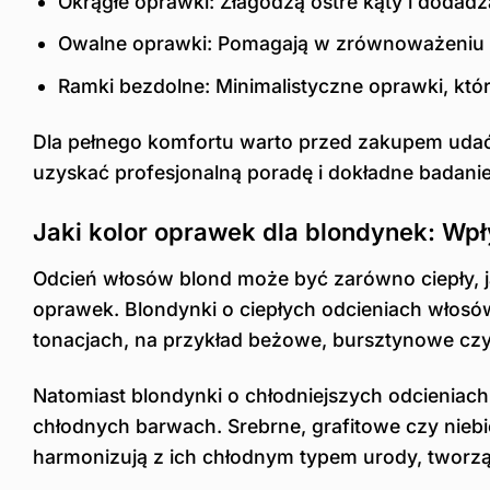
Okrągłe oprawki: Złagodzą ostre kąty i dodadz
Owalne oprawki: Pomagają w zrównoważeniu pro
Ramki bezdolne: Minimalistyczne oprawki, któr
Dla pełnego komfortu warto przed zakupem udać 
uzyskać profesjonalną poradę i dokładne badani
Jaki kolor oprawek dla blondynek: Wp
Odcień włosów blond może być zarówno ciepły, j
oprawek. Blondynki o ciepłych odcieniach włosów
tonacjach, na przykład beżowe, bursztynowe czy z
Natomiast blondynki o chłodniejszych odcieniach
chłodnych barwach. Srebrne, grafitowe czy nieb
harmonizują z ich chłodnym typem urody, tworząc