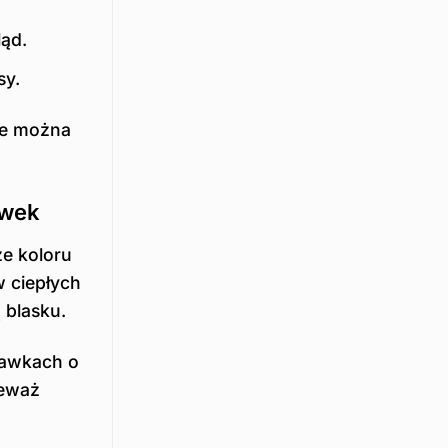
ląd.
sy.
ie można
awek
e koloru
w ciepłych
 blasku.
rawkach o
ieważ