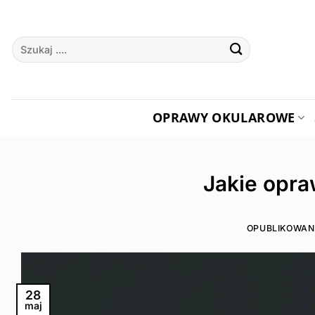
Przewiń
do
Szukaj:
zawartości
OPRAWY OKULAROWE
Jakie opra
OPUBLIKOWA
28
maj