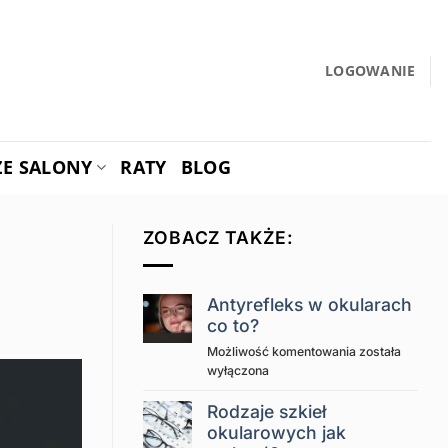
LOGOWANIE
ZE SALONY
RATY
BLOG
ZOBACZ TAKŻE:
Antyrefleks w okularach
co to?
Antyrefleks
Możliwość komentowania
została
w
wyłączona
okularach
co
Rodzaje szkieł
to?
okularowych jak