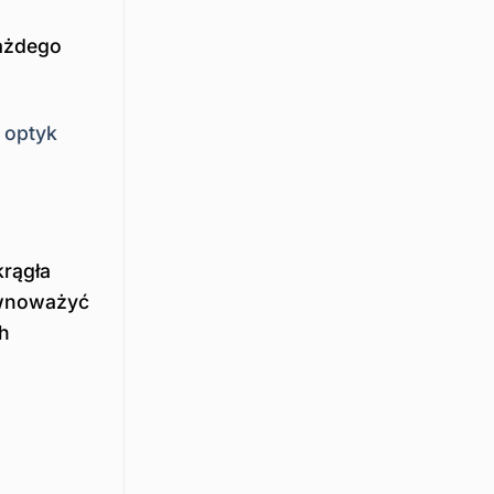
każdego
optyk
krągła
ównoważyć
ch