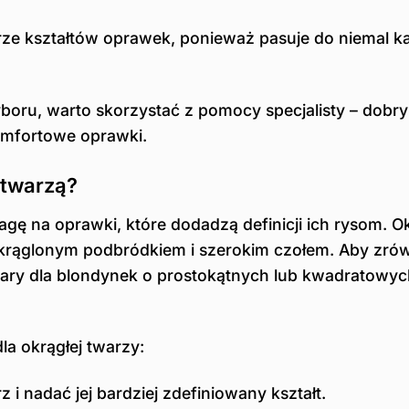
rze kształtów oprawek, ponieważ pasuje do niemal 
boru, warto skorzystać z pomocy specjalisty – dobry
komfortowe oprawki.
 twarzą?
ę na oprawki, które dodadzą definicji ich rysom. O
zaokrąglonym podbródkiem i szerokim czołem. Aby zr
kulary dla blondynek o prostokątnych lub kwadratowy
a okrągłej twarzy:
i nadać jej bardziej zdefiniowany kształt.