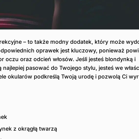
korekcyjne – to także modny dodatek, który może wy
 odpowiednich oprawek jest kluczowy, ponieważ powi
lor oczu oraz odcień włosów. Jeśli jesteś blondynką i
dą najlepiej pasować do Twojego stylu, jesteś we wła
ele okularów podkreślą Twoją urodę i pozwolą Ci wyr
nek
ynek z okrągłą twarzą