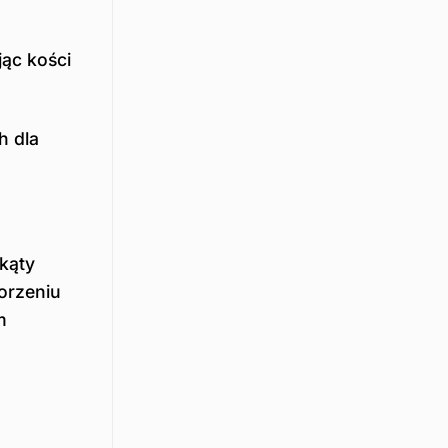
jąc kości
h dla
kąty
orzeniu
m