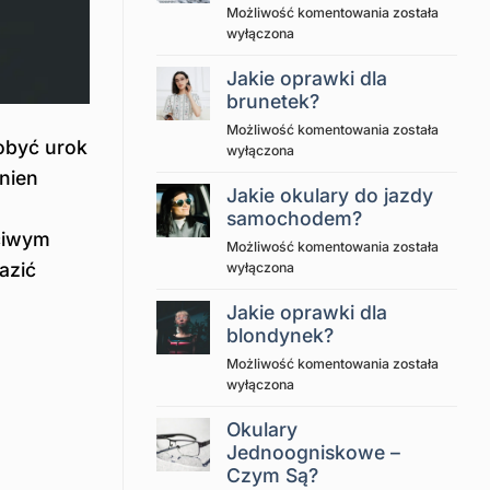
Jak
Możliwość komentowania
została
czytać
wyłączona
receptę
na
Jakie oprawki dla
okulary?
brunetek?
Jakie
Możliwość komentowania
została
dobyć urok
oprawki
wyłączona
dla
nien
brunetek?
Jakie okulary do jazdy
samochodem?
ściwym
Jakie
Możliwość komentowania
została
azić
okulary
wyłączona
do
jazdy
Jakie oprawki dla
samochodem?
blondynek?
Jakie
Możliwość komentowania
została
oprawki
wyłączona
dla
blondynek?
Okulary
Jednoogniskowe –
Czym Są?