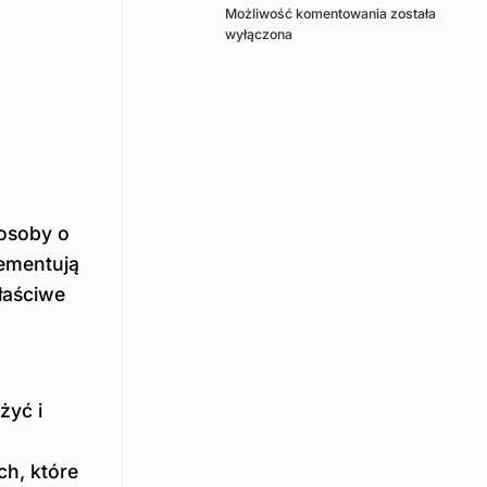
Okulary
Możliwość komentowania
została
Jednoognisko
wyłączona
–
Czym
Są?
 osoby o
lementują
łaściwe
żyć i
ch, które