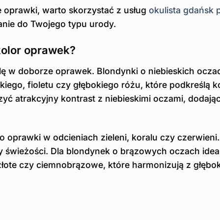
 oprawki, warto skorzystać z usług
okulista gdańsk 
anie do Twojego typu urody.
kolor oprawek?
ę w doborze oprawek. Blondynki o niebieskich ocza
iego, fioletu czy głębokiego różu, które podkreślą ko
 atrakcyjny kontrast z niebieskimi oczami, dodając
oprawki w odcieniach zieleni, koralu czy czerwieni.
y świeżości. Dla blondynek o brązowych oczach idea
złote czy ciemnobrązowe, które harmonizują z głębo