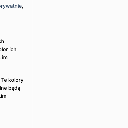
prywatnie
,
ch
lor ich
 im
 Te kolory
lne będą
kim