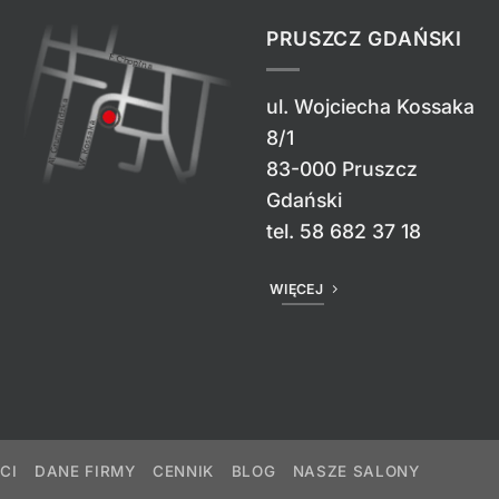
PRUSZCZ GDAŃSKI
ul. Wojciecha Kossaka
8/1
83-000 Pruszcz
Gdański
tel.
58 682 37 18
WIĘCEJ
CI
DANE FIRMY
CENNIK
BLOG
NASZE SALONY