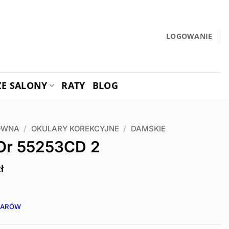
LOGOWANIE
ZE SALONY
RATY
BLOG
ÓWNA
/
OKULARY KOREKCYJNE
/
DAMSKIE
’Or 55253CD 2
ł
IARÓW