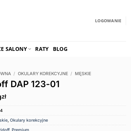
LOGOWANIE
ZE SALONY
RATY
BLOG
ÓWNA
/
OKULARY KOREKCYJNE
/
MĘSKIE
ff DAP 123-01
0
zł
44
skie
,
Okulary korekcyjne
idoff
,
Premium