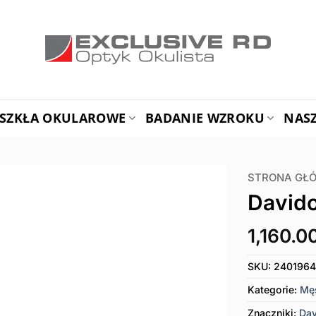
SZKŁA OKULAROWE
BADANIE WZROKU
NAS
STRONA GŁ
Davido
1,160.0
SKU:
240196
Kategorie:
Mę
Znaczniki:
Dav