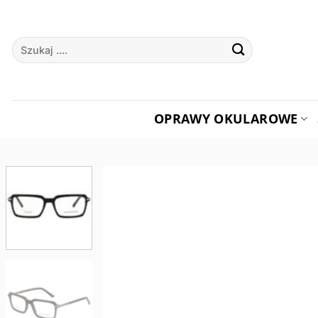
Przewiń
do
Szukaj:
zawartości
OPRAWY OKULAROWE