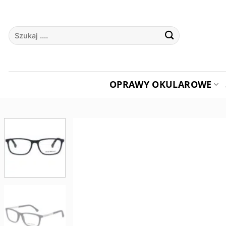
Przewiń
do
Szukaj:
zawartości
OPRAWY OKULAROWE