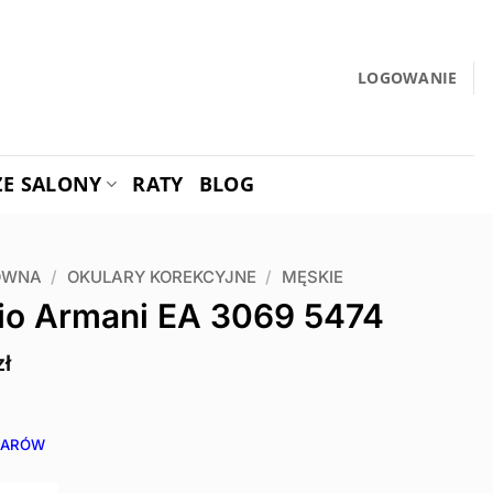
LOGOWANIE
ZE SALONY
RATY
BLOG
ÓWNA
/
OKULARY KOREKCYJNE
/
MĘSKIE
io Armani EA 3069 5474
zł
IARÓW