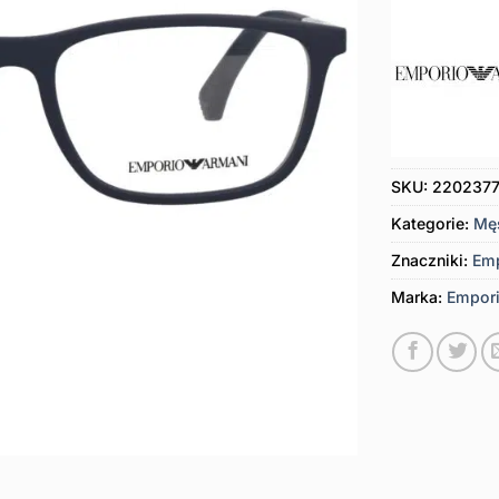
SKU:
220237
Kategorie:
Mę
Znaczniki:
Emp
Marka:
Empori