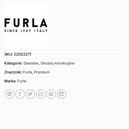
SKU:
22022271
Kategorie:
Damskie
,
Okulary korekcyjne
Znaczniki:
Furla
,
Premium
Marka:
Furla