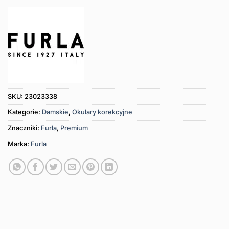
SKU:
23023338
Kategorie:
Damskie
,
Okulary korekcyjne
Znaczniki:
Furla
,
Premium
Marka:
Furla