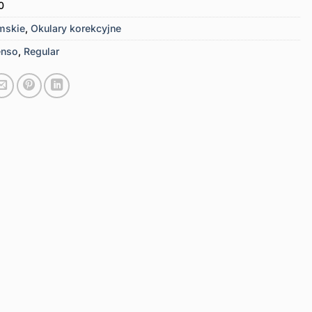
0
mskie
,
Okulary korekcyjne
enso
,
Regular