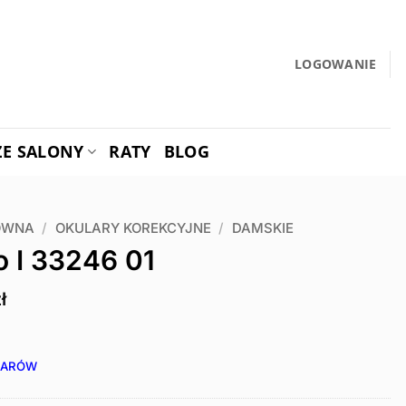
LOGOWANIE
ZE SALONY
RATY
BLOG
ÓWNA
/
OKULARY KOREKCYJNE
/
DAMSKIE
o I 33246 01
ł
IARÓW