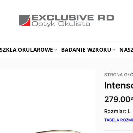
SZKŁA OKULAROWE
BADANIE WZROKU
NAS
STRONA GŁ
Intens
279.00
z
Rozmiar: L
TABELA ROZM