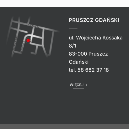
PRUSZCZ GDAŃSKI
ul. Wojciecha Kossaka
8/1
83-000 Pruszcz
Gdański
tel.
58 682 37 18
WIĘCEJ