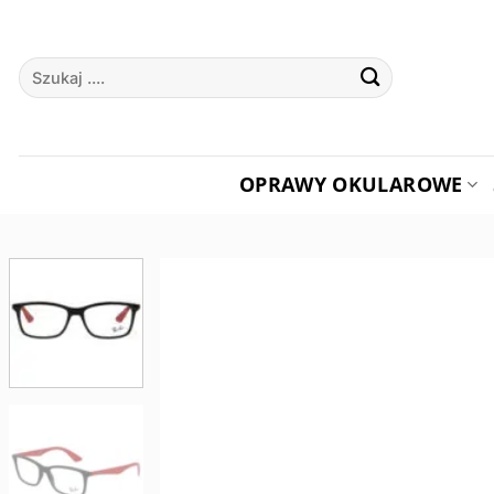
Przewiń
do
Szukaj:
zawartości
OPRAWY OKULAROWE