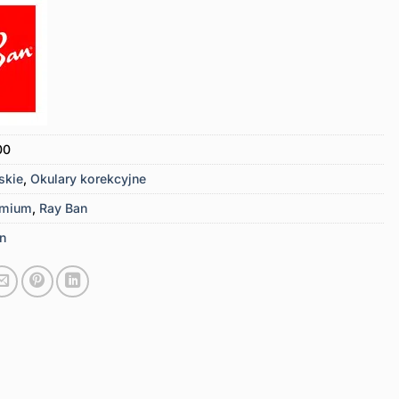
00
skie
,
Okulary korekcyjne
emium
,
Ray Ban
n