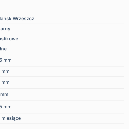
ańsk Wrzeszcz
arny
astikowe
łne
45 mm
2 mm
6 mm
7 mm
45 mm
 miesiące