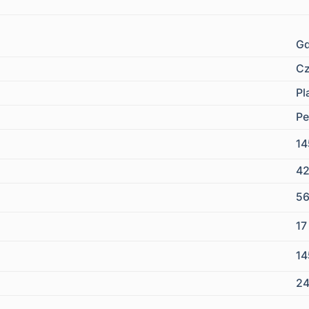
Gd
Cz
Pl
Pe
1
4
5
1
1
24