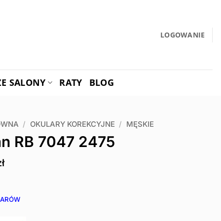
LOGOWANIE
ZE SALONY
RATY
BLOG
ÓWNA
/
OKULARY KOREKCYJNE
/
MĘSKIE
an RB 7047 2475
zł
IARÓW