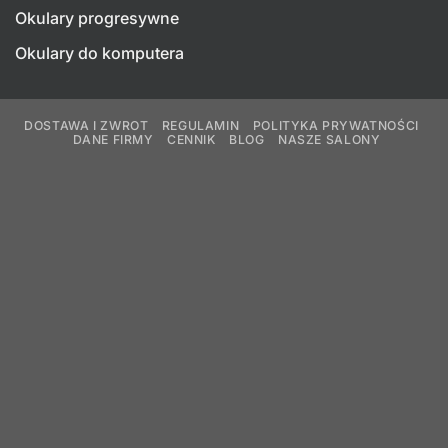
Okulary progresywne
Okulary do komputera
DOSTAWA I ZWROT
REGULAMIN
POLITYKA PRYWATNOŚCI
DANE FIRMY
CENNIK
BLOG
NASZE SALONY