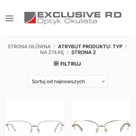
Przewiń
do
zawartości
STRONA GŁÓWNA
/
ATRYBUT PRODUKTU: TYP
/
NA ŻYŁKĘ
/
STRONA 2
FILTRUJ