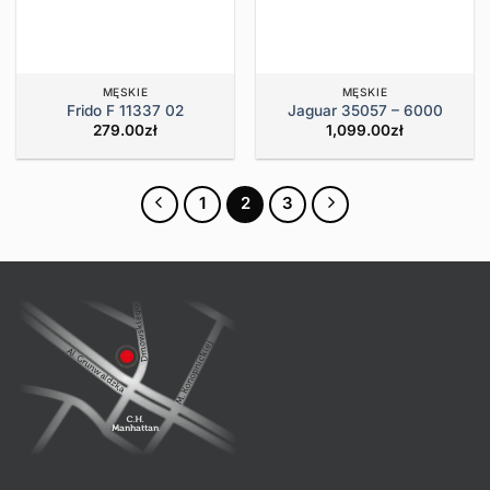
MĘSKIE
MĘSKIE
Frido F 11337 02
Jaguar 35057 – 6000
279.00
zł
1,099.00
zł
1
2
3