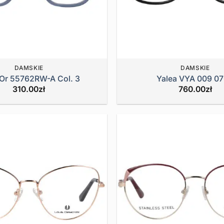
DAMSKIE
DAMSKIE
’Or 55762RW-A Col. 3
Yalea VYA 009 0
310.00
zł
760.00
zł