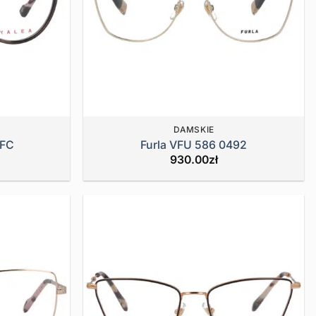
DAMSKIE
8FC
Furla VFU 586 0492
930.00
zł