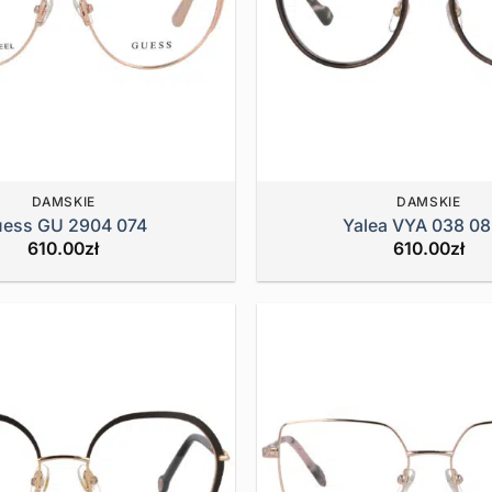
DAMSKIE
DAMSKIE
ess GU 2904 074
Yalea VYA 038 0
610.00
zł
610.00
zł