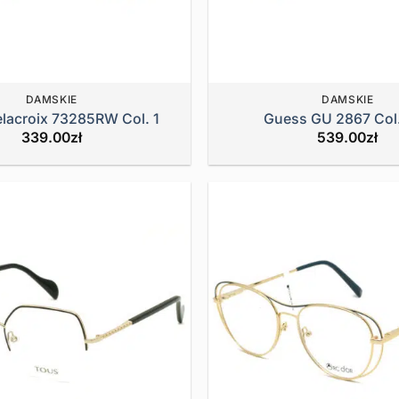
DAMSKIE
DAMSKIE
elacroix 73285RW Col. 1
Guess GU 2867 Col
339.00
zł
539.00
zł