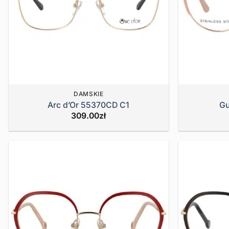
DAMSKIE
Arc d’Or 55370CD C1
Gu
309.00
zł