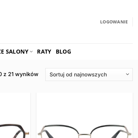
LOGOWANIE
ZE SALONY
RATY
BLOG
Posortowane
0 z 21 wyników
według
najnowszych