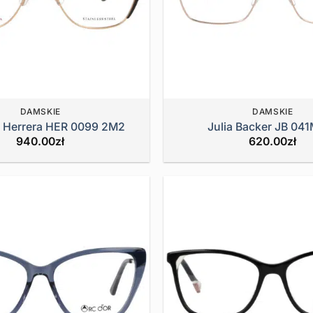
DAMSKIE
DAMSKIE
a Herrera HER 0099 2M2
Julia Backer JB 04
940.00
zł
620.00
zł