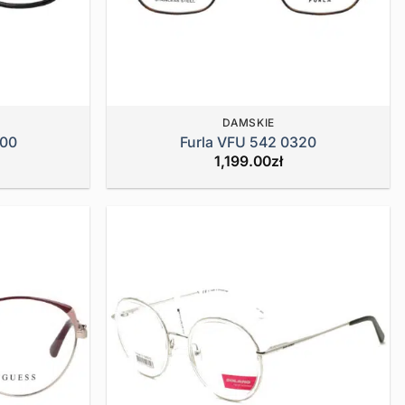
DAMSKIE
700
Furla VFU 542 0320
1,199.00
zł