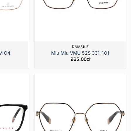
DAMSKIE
1M C4
Miu Miu VMU 52S 331-1O1
965.00
zł