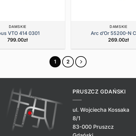
DAMSKIE
DAMSKIE
ous VTO 414 0301
Arc d’Or 55200-N C
799.00
zł
269.00
zł
1
2
PRUSZCZ GDAŃSKI
ul. Wojciecha Kossaka
8/1
83-000 Pruszcz
Gdański