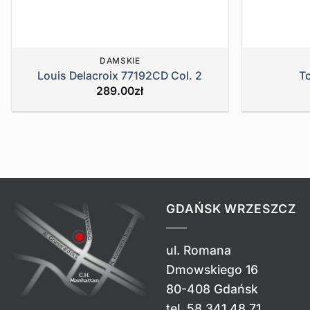
DAMSKIE
Louis Delacroix 77192CD Col. 2
T
289.00
zł
GDAŃSK WRZESZCZ
ul. Romana
Dmowskiego 16
80-408 Gdańsk
tel.
58 341 48 71