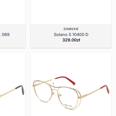
DAMSKIE
. 069
Solano S 10400 D
329.00
zł