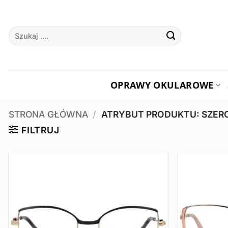
Przewiń
do
Szukaj:
zawartości
OPRAWY OKULAROWE
STRONA GŁÓWNA
/
ATRYBUT PRODUKTU: SZE
FILTRUJ