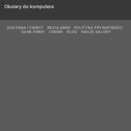
Okulary do komputera
DOSTAWA I ZWROT
REGULAMIN
POLITYKA PRYWATNOŚCI
DANE FIRMY
CENNIK
BLOG
NASZE SALONY