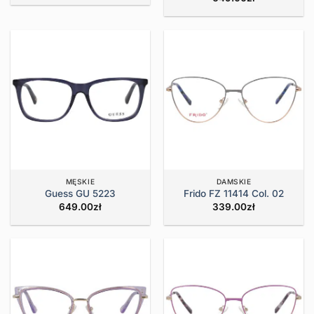
MĘSKIE
DAMSKIE
Guess GU 5223
Frido FZ 11414 Col. 02
649.00
zł
339.00
zł