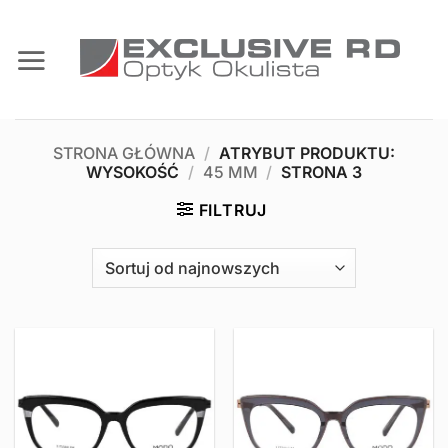
Przewiń
do
zawartości
STRONA GŁÓWNA
/
ATRYBUT PRODUKTU:
WYSOKOŚĆ
/
45 MM
/
STRONA 3
FILTRUJ