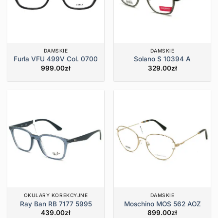
DAMSKIE
DAMSKIE
Furla VFU 499V Col. 0700
Solano S 10394 A
999.00
zł
329.00
zł
OKULARY KOREKCYJNE
DAMSKIE
Ray Ban RB 7177 5995
Moschino MOS 562 AOZ
439.00
zł
899.00
zł