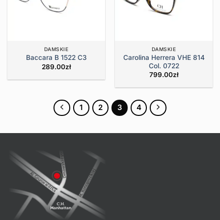
DAMSKIE
DAMSKIE
Carolina Herrera VHE 814
Baccara B 1522 C3
Col. 0722
289.00
zł
799.00
zł
1
2
3
4