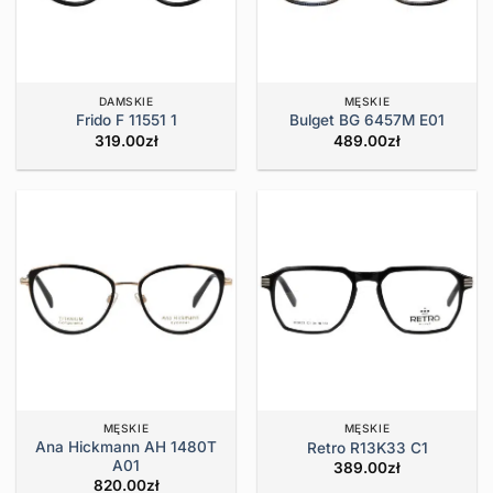
DAMSKIE
MĘSKIE
Frido F 11551 1
Bulget BG 6457M E01
319.00
zł
489.00
zł
MĘSKIE
MĘSKIE
Ana Hickmann AH 1480T
Retro R13K33 C1
A01
389.00
zł
820.00
zł