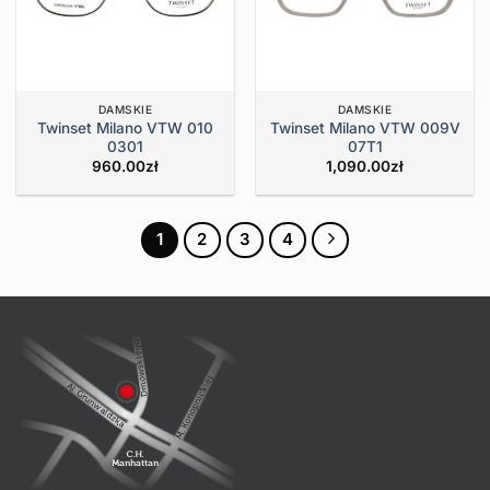
DAMSKIE
DAMSKIE
Twinset Milano VTW 010
Twinset Milano VTW 009V
0301
07T1
960.00
zł
1,090.00
zł
1
2
3
4