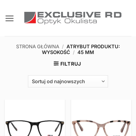
Przewiń
do
zawartości
STRONA GŁÓWNA
/
ATRYBUT PRODUKTU:
WYSOKOŚĆ
/
45 MM
FILTRUJ