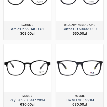
DAMSKIE
OKULARY KOREKCYJNE
Arc d’Or 55814CD C1
Guess GU 50033 090
309.00
zł
650.00
zł
MĘSKIE
MĘSKIE
Ray Ban RB 5417 2034
Fila VFI 305 991M
630.00
zł
630.00
zł