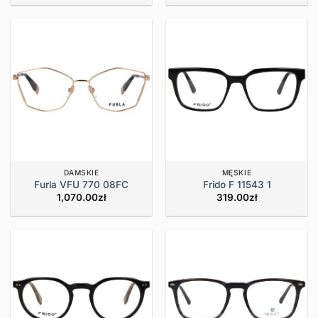
DAMSKIE
MĘSKIE
Furla VFU 770 08FC
Frido F 11543 1
1,070.00
zł
319.00
zł