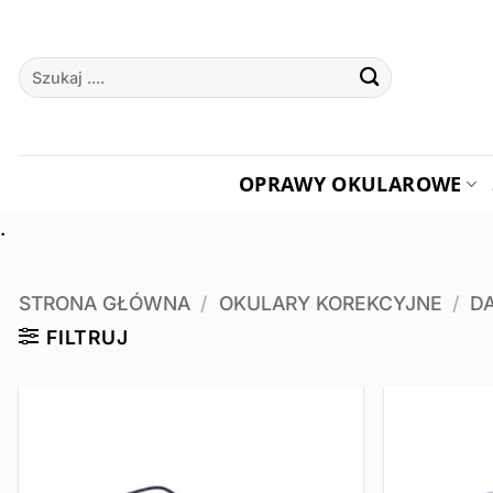
Przewiń
do
Szukaj:
zawartości
OPRAWY OKULAROWE
.
STRONA GŁÓWNA
/
OKULARY KOREKCYJNE
/
D
FILTRUJ