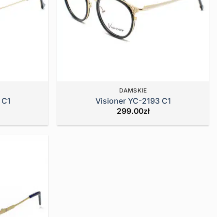
DAMSKIE
 C1
Visioner YC-2193 C1
299.00
zł