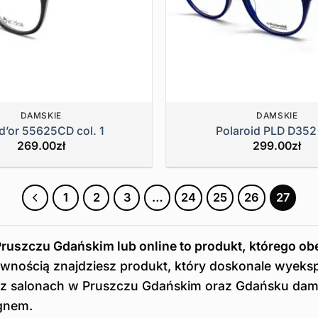
DAMSKIE
DAMSKIE
d’or 55625CD col. 1
Polaroid PLD D352
269.00
zł
299.00
zł
1
2
3
…
24
25
26
27
Pruszczu Gdańskim lub online to produkt, którego o
wnością znajdziesz produkt, który doskonale wyeksp
az salonach w Pruszczu Gdańskim oraz Gdańsku dams
gnem.