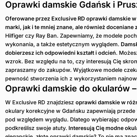
Oprawki damskie Gdańsk i Prus
Oferowane przez Exclusive RD oprawki damskie w
marki, jak i te mniej znane, ale również doceniane
Hilfiger czy Ray Ban. Zapewniamy, że modele poc
wykonania, a także estetycznym wyglądem.
Damsk
dobierzesz ich odpowiedni kształt i odcień
. Możes
wzrok. Bez względu na to, czy interesują Cię skro
zapraszamy do zakupów. Wyjątkowe modele czekaj
pewność stworzenia ich z wykorzystaniem najnows
Oprawki damskie do okularów 
W Exclusive RD znajdziesz
oprawki damskie w różny
okulary korekcyjne w Gdańsku zapewniają przede w
pod względem wyglądu. Dlatego wybierając odpowied
podkreślisz swoje atuty.
Interesują Cię modne oku
eleganckie, złote oprawki damskie? To nie ma znac