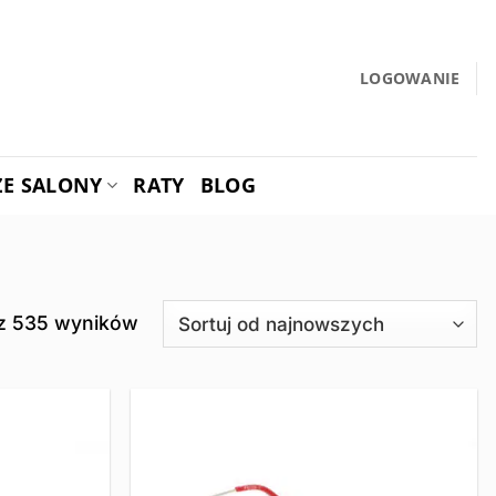
LOGOWANIE
ZE SALONY
RATY
BLOG
Posortowane
 z 535 wyników
według
najnowszych