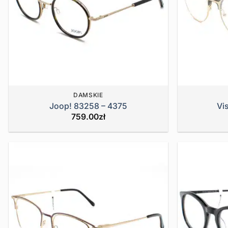
DAMSKIE
Joop! 83258 – 4375
Vi
759.00
zł