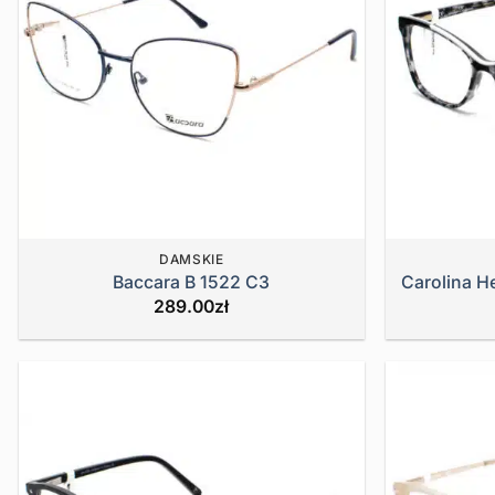
DAMSKIE
Baccara B 1522 C3
Carolina H
289.00
zł