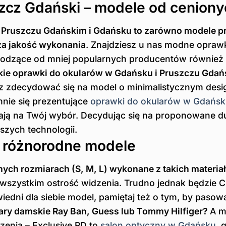
zcz Gdański – modele od cenion
 Pruszczu Gdańskim i Gdańsku to zarówno modele pr
 za jakość wykonania
. Znajdziesz u nas modne opraw
hodzące od mniej popularnych producentów również c
ie oprawki do okularów w Gdańsku i Pruszczu Gdańsk
z zdecydować się na model o minimalistycznym desig
mnie się prezentujące
oprawki do okularów w Gdańs
ą na Twój wybór. Decydując się na proponowane duż
zych technologii.
– różnorodne modele
ch rozmiarach (S, M, L) wykonane z takich materiałów
szystkim ostrość widzenia. Trudno jednak będzie Ci 
ni dla siebie model, pamiętaj też o tym, by pasował
lary damskie Ray Ban, Guess lub Tommy Hilfiger?
A m
zenia – Exclusive RD to
salon optyczny w Gdańsku
, 