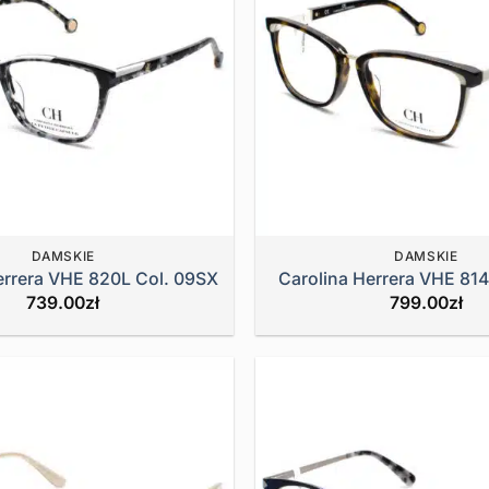
DAMSKIE
DAMSKIE
errera VHE 820L Col. 09SX
Carolina Herrera VHE 814
739.00
zł
799.00
zł