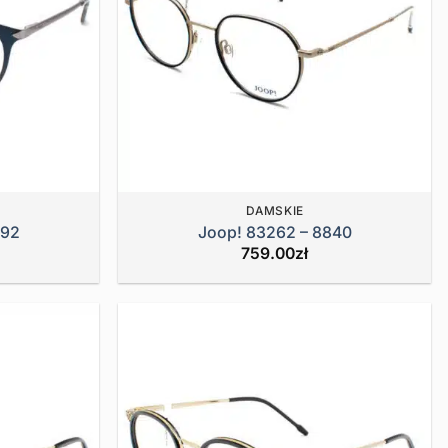
DAMSKIE
092
Joop! 83262 – 8840
759.00
zł