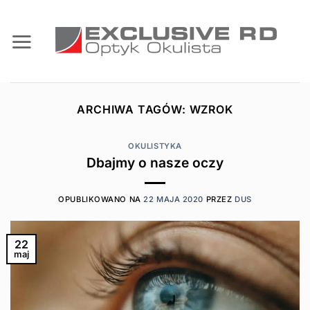
Przewiń
do
zawartości
ARCHIWA TAGÓW:
WZROK
OKULISTYKA
Dbajmy o nasze oczy
OPUBLIKOWANO NA
22 MAJA 2020
PRZEZ
DUS
22
maj